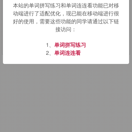
本站的单词拼写练习和单词连连看功能已对移
因形如葡萄成串成得名。
动端进行了适配优化，现已能在移动端进行很
好的使用，需要这些功能的同学请通过以下链
该词的英语词源请访问趣词词源英文版：
接访问：
grapefruit
词源，
grapefruit
含义。
1、
单词拼写练习
2、
单词连连看