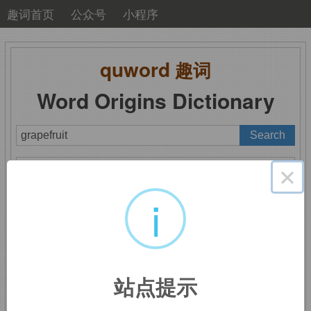
趣词首页
公众号
小程序
quword
趣词
Word Origins Dictionary
A
B
C
D
E
F
G
H
I
J
K
L
M
×
N
O
P
Q
R
S
T
U
V
W
X
Y
Z
i
grapefruit
：葡萄柚，西
站点提示
柚