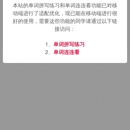
本站的单词拼写练习和单词连连看功能已对移
sky, house, hide.
动端进行了适配优化，现已能在移动端进行很
好的使用，需要这些功能的同学请通过以下链
该词的英语词源请访问趣词词源英文版：
接访问：
custody
词源，
custody
含义。
1、
单词拼写练习
2、
单词连连看