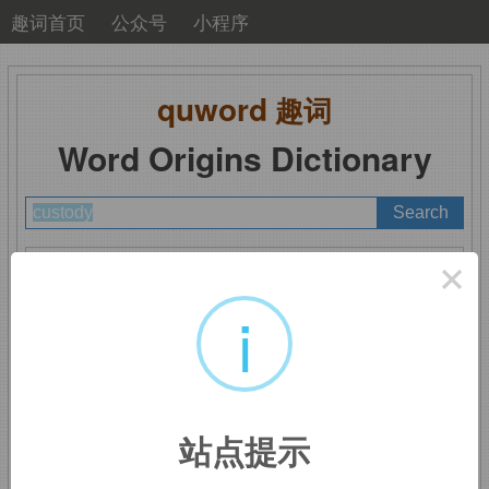
趣词首页
公众号
小程序
quword
趣词
Word Origins Dictionary
A
B
C
D
E
F
G
H
I
J
K
L
M
×
N
O
P
Q
R
S
T
U
V
W
X
Y
Z
i
custody
：监护，监护权
站点提示
来自
PIE
*
skeu,
覆盖，遮盖，词源同