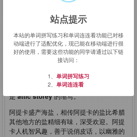
【背景知识】：
attic
本是
Attica
（阿提
站点提示
卡，希腊地名）的形容词，而阿提卡就是
雅典所在的地区。雅典古建筑最引人注目
本站的单词拼写练习和单词连连看功能已对移
的是它的柱子的独特风格，既典雅，又恢
动端进行了适配优化，现已能在移动端进行很
宏。这种雅典特有的风格就是
attic
（阿
好的使用，需要这些功能的同学请通过以下链
提卡式）。古代雅典人喜欢在房屋正面的
接访问：
檐口或柱顶盘上，用阿提卡式的柱子搭起
1、
单词拼写练习
一层装饰性矮墙，这一层被称为“
attic
2、
单词连连看
storey
”（阿提卡层）。阁楼
attic
其实就
是
attic storey
的缩写。
阿提卡盛产海盐，相传阿提卡的盐比希腊
其他地方的盐精细有味，深受欢迎。阿提
卡人机智风趣，善于说俏皮话，以幽雅的