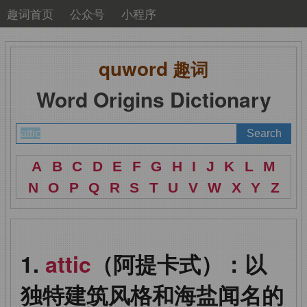
趣词首页
公众号
小程序
quword
趣词
Word Origins Dictionary
A
B
C
D
E
F
G
H
I
J
K
L
M
N
O
P
Q
R
S
T
U
V
W
X
Y
Z
attic
（阿提卡式）：以
独特建筑风格和海盐闻名的