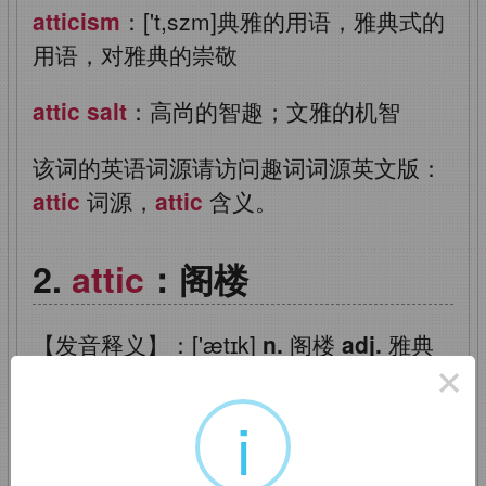
atticism
：['t,szm]典雅的用语，雅典式的
用语，对雅典的崇敬
attic salt
：高尚的智趣；文雅的机智
该词的英语词源请访问趣词词源英文版：
attic
词源，
attic
含义。
attic
：阁楼
【发音释义】：['ætɪk]
n.
阁楼
adj.
雅典
×
的
i
【词源解释】：
attic
←希腊语
Attikos
（阿提卡的）