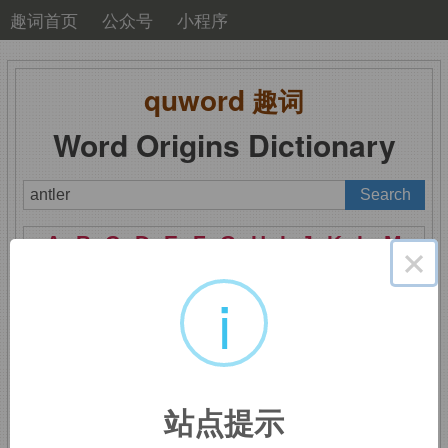
趣词首页
公众号
小程序
quword
趣词
Word Origins Dictionary
A
B
C
D
E
F
G
H
I
J
K
L
M
×
N
O
P
Q
R
S
T
U
V
W
X
Y
Z
i
antler
：鹿角
站点提示
词源不详。