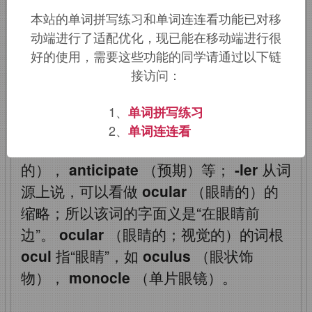
本站的单词拼写练习和单词连连看功能已对移
该词的英语词源请访问趣词词源英文版：
动端进行了适配优化，现已能在移动端进行很
antler
词源，
antler
含义。
好的使用，需要这些功能的同学请通过以下链
接访问：
antler
：鹿角
1、
单词拼写练习
2、
单词连连看
ant-
为前缀“前”，如
anterior
（前面
的），
anticipate
（预期）等；
-ler
从词
源上说，可以看做
ocular
（眼睛的）的
缩略；所以该词的字面义是“在眼睛前
边”。
ocular
（眼睛的；视觉的）的词根
ocul
指“眼睛”，如
oculus
（眼状饰
物），
monocle
（单片眼镜）。