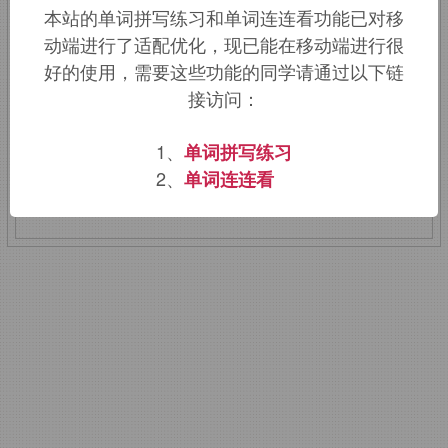
本站的单词拼写练习和单词连连看功能已对移
加拿大东部省，字面意思即新发现的土
动端进行了适配优化，现已能在移动端进行很
地。
好的使用，需要这些功能的同学请通过以下链
接访问：
该词的英语词源请访问趣词词源英文版：
1、
单词拼写练习
Newfoundland Time
词源，
2、
单词连连看
Newfoundland Time
含义。