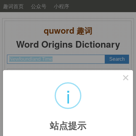
趣词首页
公众号
小程序
quword
趣词
Word Origins Dictionary
A
B
C
D
E
F
G
H
I
J
K
L
M
×
N
O
P
Q
R
S
T
U
V
W
X
Y
Z
i
Newfoundland Time
：
站点提示
纽芬兰时间