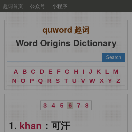
趣词首页
公众号
小程序
quword
趣词
Word Origins Dictionary
A
B
C
D
E
F
G
H
I
J
K
L
M
N
O
P
Q
R
S
T
U
V
W
X
Y
Z
3
4
5
6
7
8
khan
：可汗