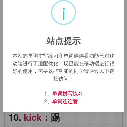
i
建议，来自德语
gibitz,
田凫，凤头麦
鸡，拟声词，模仿这种鸟的叫声。引申词
义叽叽喳喳，乱出主意，多管闲事。
站点提示
kibosh
：阻止，挫败
本站的单词拼写练习和单词连连看功能已对移
来自俚语
put the kibosh on,
阻止，挫
动端进行了适配优化，现已能在移动端进行很
败。词源不详，可能来自爱尔兰语
caip
好的使用，需要这些功能的同学请通过以下链
接访问：
bhais,
死刑帽，
caip,
帽子，词源同
cap,bhais,
死亡。据说当法官宣判死刑的
1、
单词拼写练习
时候所戴。
2、
单词连连看
kick
：踢