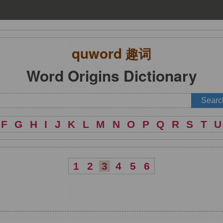
quword
趣词
Word Origins Dictionary
F
G
H
I
J
K
L
M
N
O
P
Q
R
S
T
U
1
2
3
4
5
6