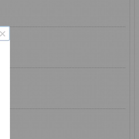
×
了
功