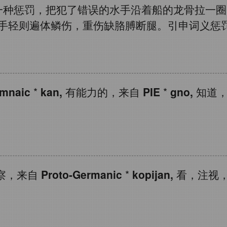
一种惩罚，把犯了错误的水手沿着船的龙骨拉一圈
手轻则遍体鳞伤，重伤缺胳膊断腿。引申词义惩
rmnaic
*
kan,
有能力的，来自
PIE
*
gno,
知道，
察，来自
Proto-Germanic
*
kopijan,
看，注视