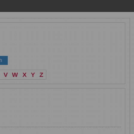
V
W
X
Y
Z