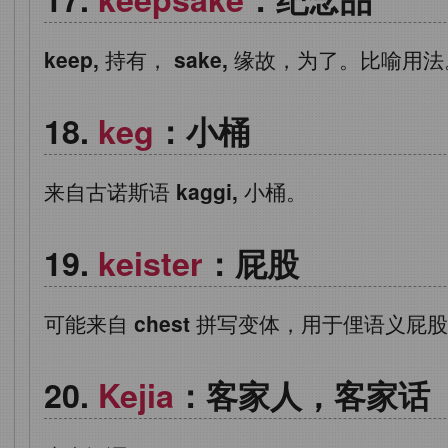
keep,
持有，
sake,
缘故，为了。比喻用法
keg
：小桶
来自古诺斯语
kaggi,
小桶。
keister
：屁股
可能来自
chest
拼写变体，用于俚语义屁股
Kejia
：客家人，客家话