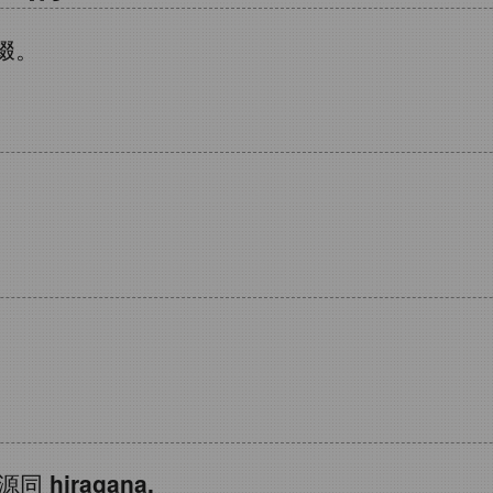
缀。
源同
hiragana.