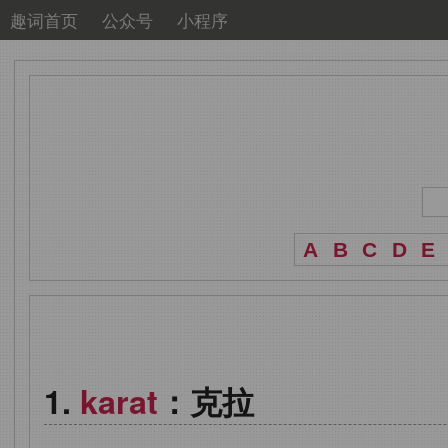
趣词首页
公众号
小程序
A
B
C
D
E
karat
：克拉