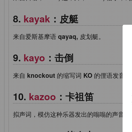
kayak
：皮艇
来自爱斯基摩语
qayaq,
皮划艇。
kayo
：击倒
来自
knockout
的缩写词
KO
的俚语发音。
kazoo
：卡祖笛
拟声词，模仿这种乐器发出的嗡嗡的声音。