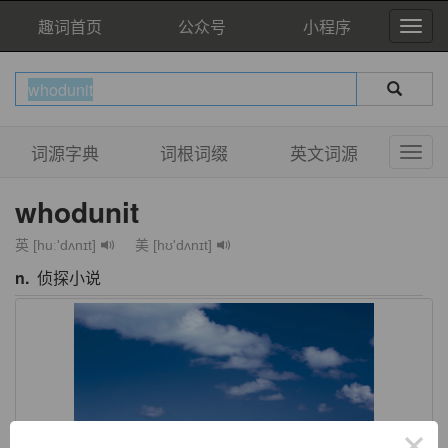
趣词首页
公众号
小程序
词源字典
词根词缀
英文词源
whodunit
英 [huː'dʌnɪt]
美 [hʊ'dʌnɪt]
n.
侦探小说
×