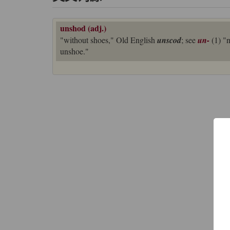
unshod (adj.)
"without shoes," Old English
unscod
; see
un-
(1) "
unshoe."