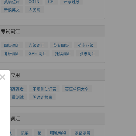
英语点津
CGTN
CRI
环球时报
新浪英文
人民网
考试词汇
四级词汇
六级词汇
英专四级
英专八级
考研词汇
GRE 词汇
托福词汇
雅思词汇
×
相关应用
单词连连看
不规则动词表
英语单词大全
词汇量测试
英语词根表
分类词汇
水果
蔬菜
花
哺乳动物
家畜家禽