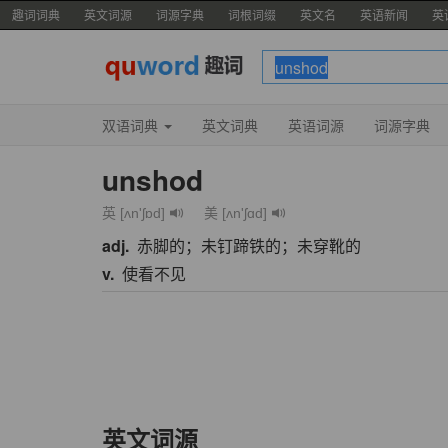
趣词词典
英文词源
词源字典
词根词缀
英文名
英语新闻
英
双语词典
英文词典
英语词源
词源字典
unshod
英 [ʌn'ʃɒd]
美 [ʌn'ʃɑd]
adj.
赤脚的；未钉蹄铁的；未穿靴的
v.
使看不见
英文词源