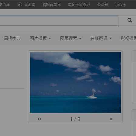
语点津
词汇量测试
看图背单词
单词拼写练习
公众号
小程序
词根字典
图片搜索
网页搜索
在线翻译
影视搜
«
»
1
/ 3