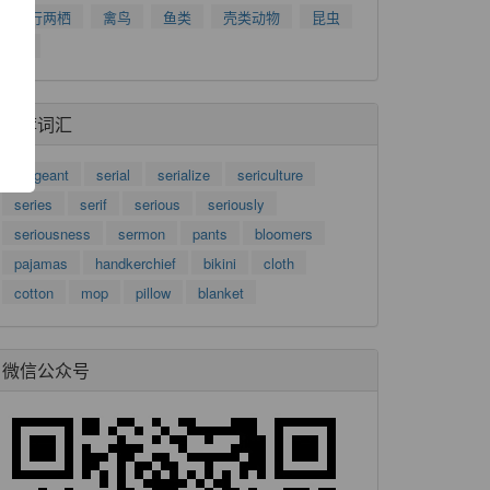
了
爬行两栖
禽鸟
鱼类
壳类动物
昆虫
功
树
推荐词汇
sergeant
serial
serialize
sericulture
series
serif
serious
seriously
seriousness
sermon
pants
bloomers
pajamas
handkerchief
bikini
cloth
cotton
mop
pillow
blanket
微信公众号