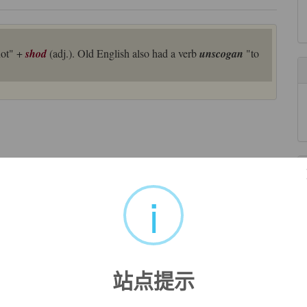
not" +
shod
(adj.). Old English also had a verb
unscogan
"to
i
站点提示