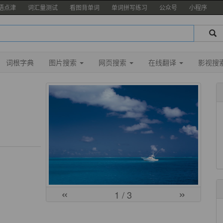
语点津
词汇量测试
看图背单词
单词拼写练习
公众号
小程序
词根字典
图片搜索
网页搜索
在线翻译
影视搜
«
»
1
/ 3