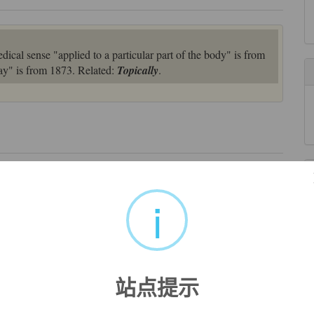
dical sense "applied to a particular part of the body" is from
day" is from 1873. Related:
Topically
.
s within a Christian framework.
门话题。
i
来自柯林斯例句
ilm
topical
.
话题.
来自《简明英汉词典》
站点提示
marine pollution particularly
topical
.
下大家尤为关注的热点话题。