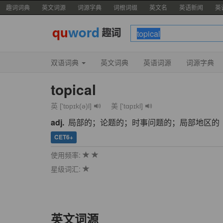
趣词词典
英文词源
词源字典
词根词缀
英文名
英语新闻
英
双语词典
英文词典
英语词源
词源字典
topical
英 ['tɒpɪk(ə)l]
美 ['tɑpɪkl]
adj.
局部的；论题的；时事问题的；局部地区的
CET6+
使用频率:
星级词汇:
英文词源