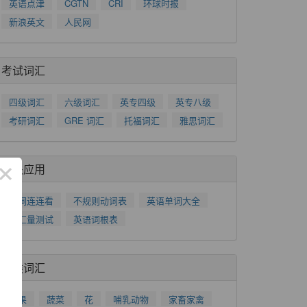
英语点津
CGTN
CRI
环球时报
新浪英文
人民网
考试词汇
四级词汇
六级词汇
英专四级
英专八级
考研词汇
GRE 词汇
托福词汇
雅思词汇
×
相关应用
单词连连看
不规则动词表
英语单词大全
词汇量测试
英语词根表
分类词汇
水果
蔬菜
花
哺乳动物
家畜家禽