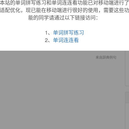
本站的单词拼写练习和单词连连看功能已对移动端进行
来自柯林斯例句
适配优化，现已能在移动端进行很好的使用，需要这些
undation remains solid, our society remains pluralistic ,
能的同学请通过以下链接访问：
all the
topical
issues.
社会维持多元化.
1、
单词拼写练习
来自《简明英汉词典》
2、
单词连连看
th the source and date of the
topical
information.
来自辞典例句