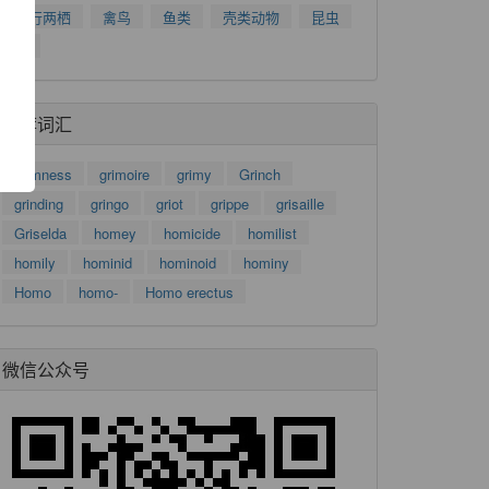
了
爬行两栖
禽鸟
鱼类
壳类动物
昆虫
功
树
推荐词汇
grimness
grimoire
grimy
Grinch
grinding
gringo
griot
grippe
grisaille
Griselda
homey
homicide
homilist
homily
hominid
hominoid
hominy
Homo
homo-
Homo erectus
微信公众号