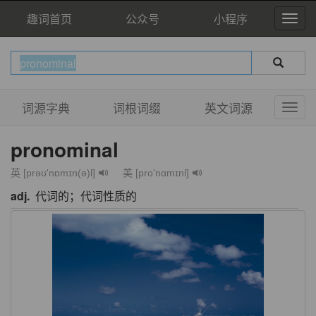
趣词首页
公众号
小程序
词源字典
词根词缀
英文词源
pronominal
英 [prəʊ'nɒmɪn(ə)l]
美 [pro'nɑmɪnl]
adj.
代词的；代词性质的