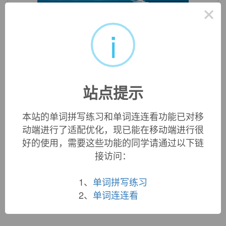
×
i
«
»
1
/ 3
中文词源
站点提示
pronominal
代词的
来自pronoun,代词。
本站的单词拼写练习和单词连连看功能已对移
动端进行了适配优化，现已能在移动端进行很
英文词源
好的使用，需要这些功能的同学请通过以下链
接访问：
pronominal (adj.)
1670s, from Late Latin
pronominalis
(Priscian) "pertaining
1、
单词拼写练习
to a pronoun," from Latin
pronomen
(see
pronoun
).
2、
单词连连看