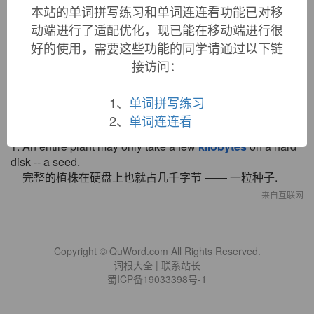
本站的单词拼写练习和单词连连看功能已对移
动端进行了适配优化，现已能在移动端进行很
好的使用，需要这些功能的同学请通过以下链
接访问：
«
»
1
/ 3
1、
单词拼写练习
双语例句
2、
单词连连看
1. An entire plant may only take a few
kilobytes
on a hard
disk -- a seed.
完整的植株在硬盘上也就占几千字节 —— 一粒种子.
来自互联网
Copyright © QuWord.com All Rights Reserved.
词根大全
|
联系站长
蜀ICP备19033398号-1