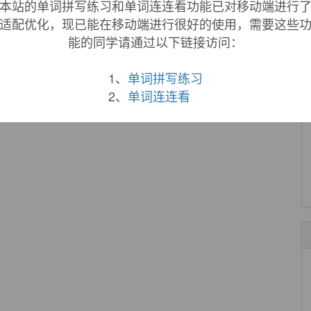
本站的单词拼写练习和单词连连看功能已对移动端进行
s.
适配优化，现已能在移动端进行很好的使用，需要这些
能的同学请通过以下链接访问：
来自互联网
1、
单词拼写练习
 is like eating a cone without ice cream!
在吃一个没有冰激凌的冰激凌壳!
2、
单词连连看
来自互联网