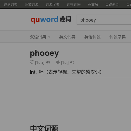
趣词词典
英文词源
词源字典
词根词缀
英文名
英语新闻
英
双语词典
英文词典
英语词源
词源字典
phooey
英 ['fuːɪ]
美 ['fui]
int.
呸（表示轻视、失望的感叹词）
中文词源