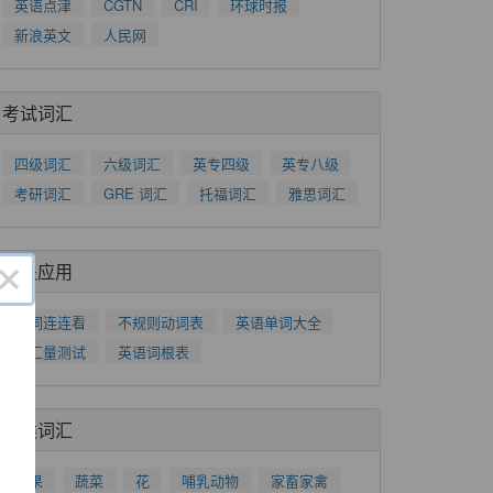
英语点津
CGTN
CRI
环球时报
新浪英文
人民网
考试词汇
四级词汇
六级词汇
英专四级
英专八级
考研词汇
GRE 词汇
托福词汇
雅思词汇
×
相关应用
单词连连看
不规则动词表
英语单词大全
词汇量测试
英语词根表
分类词汇
水果
蔬菜
花
哺乳动物
家畜家禽