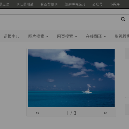
语点津
词汇量测试
看图背单词
单词拼写练习
公众号
小程序
词根字典
图片搜索
网页搜索
在线翻译
影视搜
«
»
1
/ 3