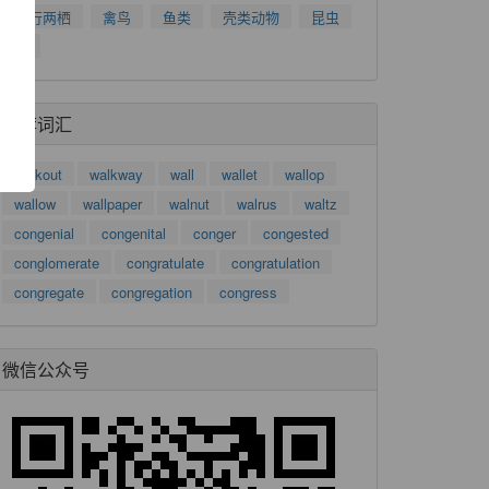
了
爬行两栖
禽鸟
鱼类
壳类动物
昆虫
功
树
推荐词汇
walkout
walkway
wall
wallet
wallop
wallow
wallpaper
walnut
walrus
waltz
congenial
congenital
conger
congested
conglomerate
congratulate
congratulation
congregate
congregation
congress
微信公众号