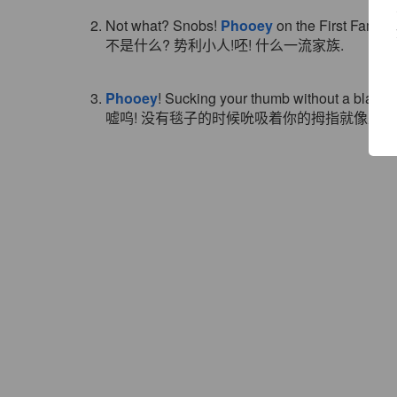
2. Not what? Snobs!
Phooey
on the First Familie
不是什么? 势利小人!呸! 什么一流家族.
3.
Phooey
! Sucking your thumb without a blanket
嘘呜! 没有毯子的时候吮吸着你的拇指就像是