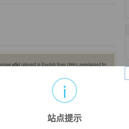
 German
pfui
(attested in English from 1866); popularized by
contemptuous rejection" is recorded from 1640s.
i
 traditional word like " fiddlesticks " or "
phooey
'.
站点提示
flddlesticks ” (胡说),“
phooey
” (呸),等等.
来自英汉非文学 - 民俗