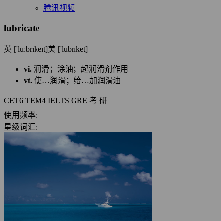
腾讯视频
lubricate
英 ['luːbrɪkeɪt]
美 ['lubrɪket]
vi.
润滑；涂油；起润滑剂作用
vt.
使…润滑；给…加润滑油
CET6
TEM4
IELTS
GRE
考 研
使用频率:
星级词汇: