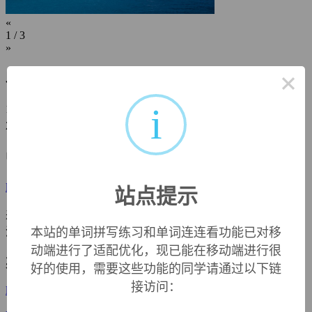
«
1
/ 3
»
×
助记提示
i
1、lubric- + -ate.
2. lub谐音“溜、滑溜溜”
中文词源
lubricate
润滑，上油
站点提示
来自拉丁语lubricare,使光滑，来自PIE*sleubh,滑行，滑动，词
本站的单词拼写练习和单词连连看功能已对移
源同slip,lapse,lime.
动端进行了适配优化，现已能在移动端进行很
英文词源
好的使用，需要这些功能的同学请通过以下链
接访问：
lubricate
lubricate:
see
slip