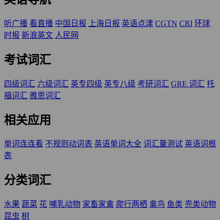
听广播
看直播
中国日报
上海日报
英语点津
CGTN
CRI
环球
时报
新浪英文
人民网
考试词汇
四级词汇
六级词汇
英专四级
英专八级
考研词汇
GRE 词汇
托
福词汇
雅思词汇
相关应用
单词连连看
不规则动词表
英语单词大全
词汇量测试
英语词根
表
分类词汇
水果
蔬菜
花
哺乳动物
家畜家禽
爬行两栖
禽鸟
鱼类
壳类动物
昆虫
树