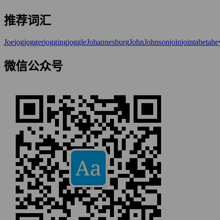
推荐词汇
Joe
jog
jogger
jogging
joggle
Johannesburg
John
Johnson
join
joint
abet
ahe
微信公众号