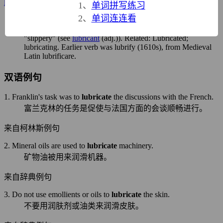
lubricate (v.)
1、
单词拼写练习
1620s, "to make slippery or smooth" (especially by the
2、
单词连连看
application of an oil), from Latin
lubricatus
, past participle of
lubricare
"to make slippery or smooth," from
lubricus
"slippery" (see
lubricant
(adj.)). Related:
Lubricated
;
lubricating
. Earlier verb was
lubrify
(1610s), from Medieval
Latin
lubrificare
.
双语例句
1. Franklin's task was to
lubricate
the discussions with the French.
富兰克林的任务是促使与法国方面的会谈顺畅进行。
来自柯林斯例句
2. Mineral oils are used to
lubricate
machinery.
矿物油被用来润滑机器。
来自辞典例句
3. Do not use emollients or oils to
lubricate
the skin.
不要用润肤剂或油类来润滑皮肤。