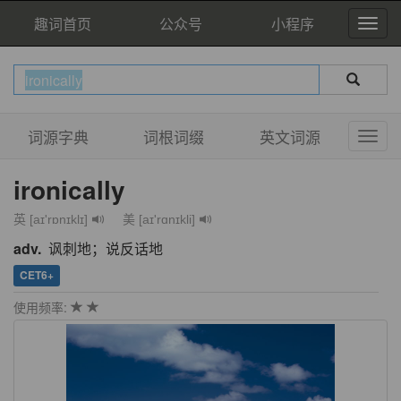
趣词首页
公众号
小程序
词源字典
词根词缀
英文词源
ironically
英 [aɪ'rɒnɪklɪ]
美 [aɪ'rɑnɪkli]
adv.
讽刺地；说反话地
CET6+
使用频率: