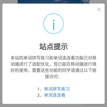
×
i
«
»
1
/ 3
双语例句
站点提示
1.
Ironically
, the latest clamp-down has just led to renewed
本站的单词拼写练习和单词连连看功能已对移
international criticism.
动端进行了适配优化，现已能在移动端进行很
让人哭笑不得的是，最近的制裁结果只是导致新一波国际
好的使用，需要这些功能的同学请通过以下链
社会的批评。
接访问：
来自柯林斯例句
2. Classmates at West Point had
ironically
dubbed him
1、
单词拼写练习
Beauty.
2、
单词连连看
西点军校的同学们曾挖苦地戏称他为“美人”。
来自柯林斯例句