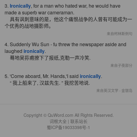
3.
Ironically
, for a man who hated war, he would have
made a superb war cameraman.
具有讽刺意味的是，他这个痛恨战争的人曾有可能成为一
个优秀的战地摄影师。
来自柯林斯例句
4. Suddenly Wu Sun - fu threw the newspaper aside and
laughed
ironically
.
蓦地吴荪甫撩下了报纸,克勒一声冷笑.
来自子夜部分
5. 'Come aboard, Mr. Hands,'I said
ironically
.
“ 我上船来了, 汉兹先生. ” 我挖苦地说.
来自英汉文学 - 金银岛
Copyright © QuWord.com All Rights Reserved.
词根大全
|
联系站长
蜀ICP备19033398号-1