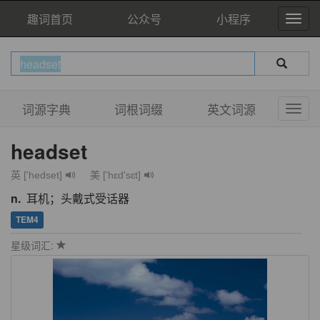
趣词首页
公众号
小程序
词源字典
词根词缀
英文词源
headset
英 ['hedset]
美 ['hɛd'sɛt]
n.
耳机；头戴式受话器
TEM4
星级词汇: