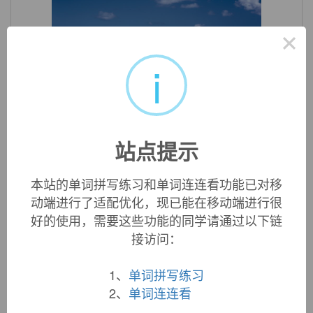
×
i
«
»
1
/ 3
双语例句
站点提示
1. Soon the wearer of a virtual reality
headset
will be able
to be "present" at sporting or theatrical events staged
本站的单词拼写练习和单词连连看功能已对移
thousands of miles away.
动端进行了适配优化，现已能在移动端进行很
不久，戴上虚拟现实的头戴式视图器，人们将能“现场观
好的使用，需要这些功能的同学请通过以下链
看”几千英里之外进行的体育比赛或剧场演出。
接访问：
来自柯林斯例句
2. We are Chinese professional manufacturer for many
1、
单词拼写练习
kinds of
headset
, earphone, headphone.
2、
单词连连看
我们专业生产各种耳机,耳塞, 麦克风, 喇叭,如有需要请联