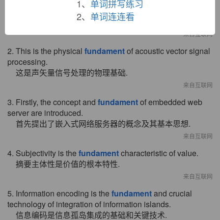
1、
单词拼写练习
enterprise - grade e - commerce system.
2、
单词连连看
发展 电子商务 最基本的是企业级的 电子商务 体系.
来自互联网
2. This is the physical
fundament
of acoustic vector signal
processing.
这是声矢量信号处理的物理基础.
来自互联网
3. Firstly, the concept and
fundament
of embedded web
server are introduced.
首先提出了嵌入式网络服务器的概念及其基本思想.
来自互联网
4. Subjectivity is the
fundament
characteristic of value.
摘要主体性是价值的根本特性.
来自互联网
5. Information encoding is the
fundament
and crucial
technology of integration of information islands.
信息编码是信息孤岛集成的基础和关键技术.