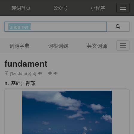
趣词首页
公众号
小程序
词源字典
词根词缀
英文词源
fundament
英 ['fʌndəm(ə)nt]
美
n.
基础；臀部