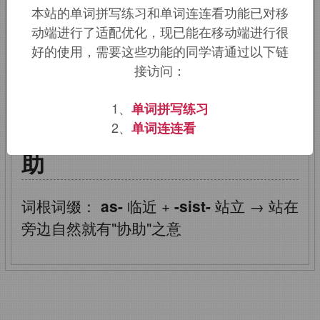
本站的单词拼写练习和单词连连看功能已对移
的反复形式。
动端进行了适配优化，现已能在移动端进行很
好的使用，需要这些功能的同学请通过以下链
该词的英语词源请访问趣词词源英文版：
接访问：
assist
词源，
assist
含义。
1、
单词拼写练习
assist
：协助，帮助，援
2、
单词连连看
助
词根词缀：
as-
临近
+
-sist-
站立
→
站在
旁边自然就有"协助"之意