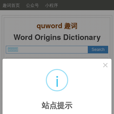
趣词首页
公众号
小程序
quword
趣词
Word Origins Dictionary
A
B
C
D
E
F
G
H
I
J
K
L
M
×
N
O
P
Q
R
S
T
U
V
W
X
Y
Z
i
assist
：援助
站点提示
前缀
as-
同
ad-.
词根
sist,
站，词根
st