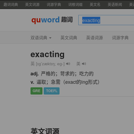
趣词词典
英文词源
词源字典
词根词缀
英文名
英语新闻
英
双语词典
英文词典
英语词源
词源字典
exacting
英 [ɪg'zæktɪŋ; eg-]
美
adj.
严格的；苛求的；吃力的
v.
逼取；急需（exact的ing形式）
GRE
TOEFL
英文词源