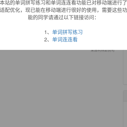
本站的单词拼写练习和单词连连看功能已对移动端进行
de to our own
exacting
specifications in heavy-duty
适配优化，现已能在移动端进行很好的使用，需要这些
能的同学请通过以下链接访问：
己严格的规格要求用耐用聚氯乙烯/尼龙材料定制的。
来自柯林斯例句
1、
单词拼写练习
uch an
exacting
task.
2、
单词连连看
来自柯林斯例句