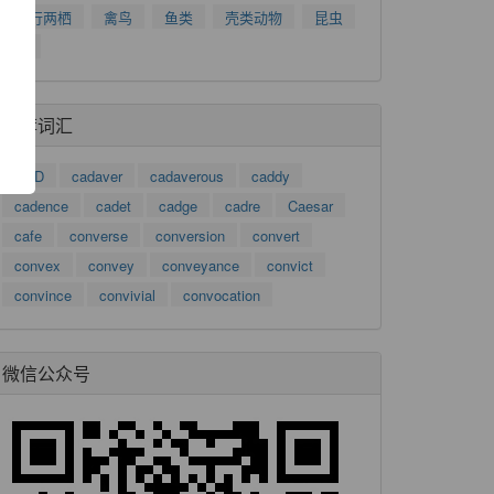
了
爬行两栖
禽鸟
鱼类
壳类动物
昆虫
功
树
推荐词汇
CAD
cadaver
cadaverous
caddy
cadence
cadet
cadge
cadre
Caesar
cafe
converse
conversion
convert
convex
convey
conveyance
convict
convince
convivial
convocation
微信公众号