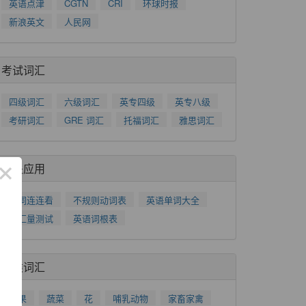
英语点津
CGTN
CRI
环球时报
新浪英文
人民网
考试词汇
四级词汇
六级词汇
英专四级
英专八级
考研词汇
GRE 词汇
托福词汇
雅思词汇
×
相关应用
单词连连看
不规则动词表
英语单词大全
词汇量测试
英语词根表
分类词汇
水果
蔬菜
花
哺乳动物
家畜家禽