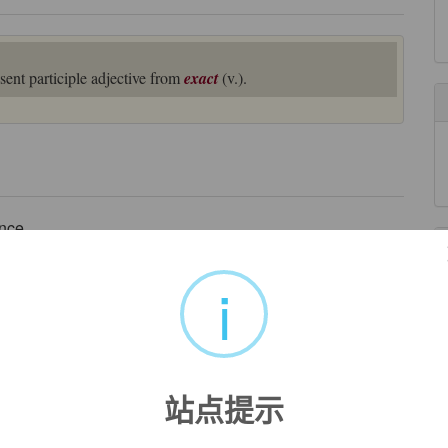
ent participle adjective from
exact
(v.).
nce.
来自柯林斯例句
i
rds of today's marketplace
来自《权威词典》
ment.
站点提示
来自《现代英汉综合大词典》