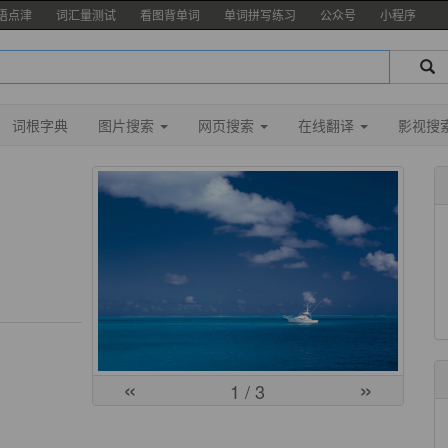
语点津
词汇量测试
看图背单词
单词拼写练习
公众号
小程序
词根字典
图片搜索
网页搜索
在线翻译
影视搜
«
»
1
/ 3