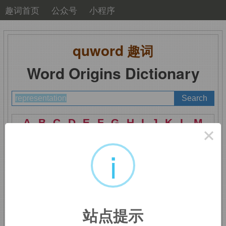
趣词首页
公众号
小程序
quword
趣词
Word Origins Dictionary
A
B
C
D
E
F
G
H
I
J
K
L
M
×
N
O
P
Q
R
S
T
U
V
W
X
Y
Z
i
representation
：描
站点提示
述，表示，描绘；代表，代