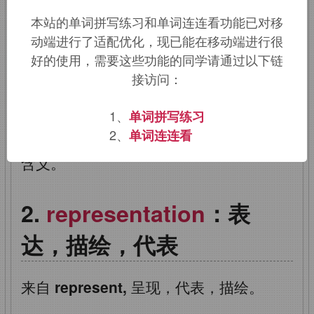
理
本站的单词拼写练习和单词连连看功能已对移
动端进行了适配优化，现已能在移动端进行很
词根词缀：
re-
再
+
present
赠送
,
呈现
好的使用，需要这些功能的同学请通过以下链
接访问：
+
-ation
名词词尾
1、
单词拼写练习
该词的英语词源请访问趣词词源英文版：
2、
单词连连看
representation
词源，
representation
含义。
representation
：表
达，描绘，代表
来自
represent,
呈现，代表，描绘。