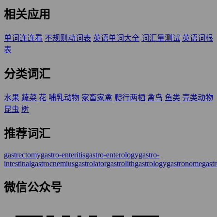
相关应用
单词连连看
不规则动词表
英语单词大全
词汇量测试
英语词根
表
分类词汇
水果
蔬菜
花
哺乳动物
家畜家禽
爬行两栖
禽鸟
鱼类
壳类动物
昆虫
树
推荐词汇
gastrectomy
gastro-enteritis
gastro-enterology
gastro-
intestinal
gastrocnemius
gastrolator
gastrolith
gastrology
gastronome
gast
微信公众号