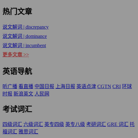
热门文章
说文解词 | discrepancy
说文解词 | dominance
说文解词 | incumbent
更多文章 >>
英语导航
听广播
看直播
中国日报
上海日报
英语点津
CGTN
CRI
环球
时报
新浪英文
人民网
考试词汇
四级词汇
六级词汇
英专四级
英专八级
考研词汇
GRE 词汇
托
福词汇
雅思词汇