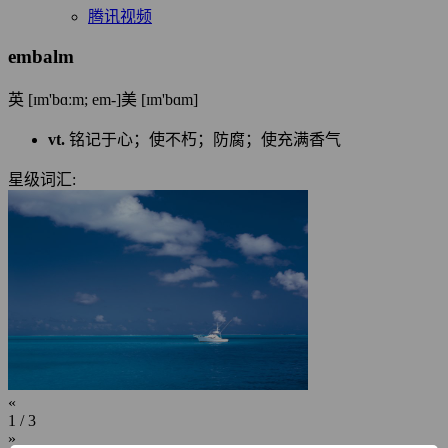
腾讯视频
embalm
英 [ɪm'bɑːm; em-]
美 [ɪm'bɑm]
vt.
铭记于心；使不朽；防腐；使充满香气
星级词汇:
«
1
/ 3
»