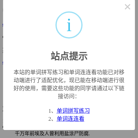
×
中文词源
i
embalm
防腐处理
em-, 进入，使。balm, 芳香。
英文词源
站点提示
embalm (v.)
late 14c.,
embaumen
"to apply balm or ointment; to embalm a
本站的单词拼写练习和单词连连看功能已对移
corpse," from Old French
embaumer
, earlier
embausmer
,
"preserve (a corpse) with spices," from assimilated form of
动端进行了适配优化，现已能在移动端进行很
en-
"in" (see
en-
(1)) +
baume
"balm" (see
balm
) + verbal
好的使用，需要这些功能的同学请通过以下链
suffix
-er
. The
-l-
inserted in English 1500s in imitation of
Latin. Related:
Embalmed
;
embalming
.
接访问：
双语例句
1、
单词拼写练习
2、
单词连连看
1. Thousands of years ago in Egypt, salt was used to
embalm
the
dead.
千万年前埃及人曾利用盐涂尸防腐.