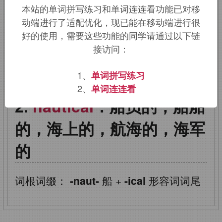
本站的单词拼写练习和单词连连看功能已对移
navigate,navy.
引申词义航行的，航海
动端进行了适配优化，现已能在移动端进行很
的。
好的使用，需要这些功能的同学请通过以下链
接访问：
该词的英语词源请访问趣词词源英文版：
nautical
词源，
nautical
含义。
1、
单词拼写练习
2、
单词连连看
nautical
：船员的，船舶
的，海上的，航海的，海军
的
词根词缀：
-naut-
船
+
-ical
形容词词尾