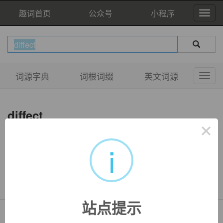
趣词首页
公众号
小程序
词源字典
词根词缀
英文词源
diffect
×
i
双语例句
暂无相关例句
站点提示
Copyright © QuWord.com All Rights Reserved.