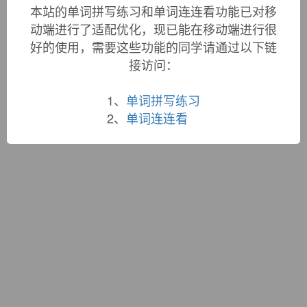
词根大全
|
联系站长
本站的单词拼写练习和单词连连看功能已对移
蜀ICP备19033398号-1
动端进行了适配优化，现已能在移动端进行很
好的使用，需要这些功能的同学请通过以下链
接访问：
1、
单词拼写练习
2、
单词连连看