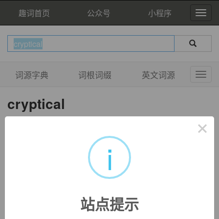
趣词首页
公众号
小程序
词源字典
词根词缀
英文词源
cryptical
['kriptikəl]
×
adj.
神秘的；隐藏的；含义模糊的
i
站点提示