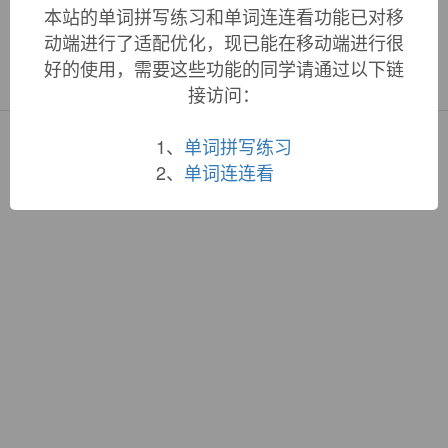
本站的单词拼写练习和单词连连看功能已对移
动端进行了适配优化，现已能在移动端进行很
«
»
好的使用，需要这些功能的同学请通过以下链
1
/ 3
接访问：
1、
单词拼写练习
Copyright © QuWord.com All Rights Reserved.
词根大全
|
联系站长
2、
单词连连看
蜀ICP备19033398号-1