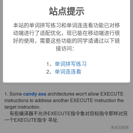
«
»
1
/ 3
站点提示
英文词源
本站的单词拼写练习和单词连连看功能已对移
动端进行了适配优化，现已能在移动端进行很
candyass
好的使用，需要这些功能的同学请通过以下链
also
candy-ass
, 1961, from
candy
(n.) +
ass
(n.2). Perhaps
接访问：
originally U.S. military.
1、
单词拼写练习
2、
单词连连看
双语例句
1. Some
candy
ass
architectures won't allow EXECUTE
instructions to address another EXECUTE instruction the
target instruction.
有些编译器不允许EXECUTE指令象对目标指令那样对另
一个EXECUTE指令 寻址.
来自互联网