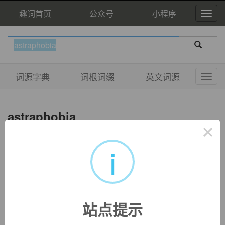
趣词首页
公众号
小程序
词源字典
词根词缀
英文词源
astraphobia
×
i
双语例句
暂无相关例句
站点提示
Copyright © QuWord.com All Rights Reserved.