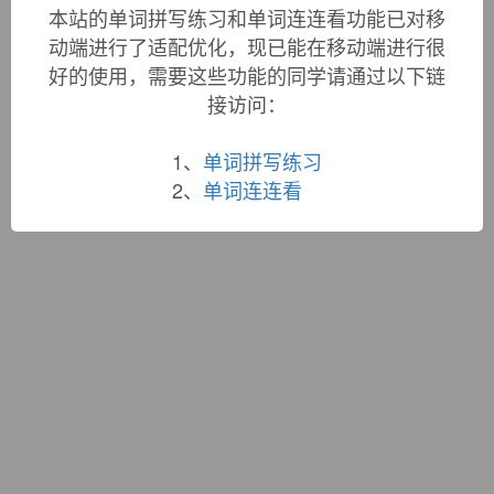
词根大全
|
联系站长
本站的单词拼写练习和单词连连看功能已对移
蜀ICP备19033398号-1
动端进行了适配优化，现已能在移动端进行很
好的使用，需要这些功能的同学请通过以下链
接访问：
1、
单词拼写练习
2、
单词连连看