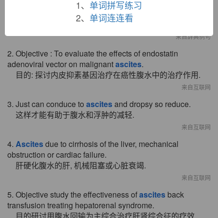
100 % through 2 min. of UV.
1、
单词拼写练习
其融合艾式腹水细胞能力在紫外线照射到2分钟保持为百
2、
单词连连看
分之百.
来自辞典例句
2. Objective : To evaluate the effects of endostatin
adenoviral vector on malignant
ascites
.
目的: 探讨内皮抑素基因治疗在癌性腹水中的治疗作用.
来自互联网
3. Just can conduce to
ascites
and dropsy so reduce.
这样才能有助于腹水和浮肿的减轻.
来自互联网
4.
Ascites
due to cirrhosis of the liver, mechanical
obstruction or cardiac failure.
肝硬化腹水的肝, 机械阻塞或心脏衰竭.
来自互联网
5. Objective study the effectiveness of
ascites
back
transfusion treating hepatorenal syndrome.
目的研讨用腹水回输为主综合治疗肝肾综合征的疗效.