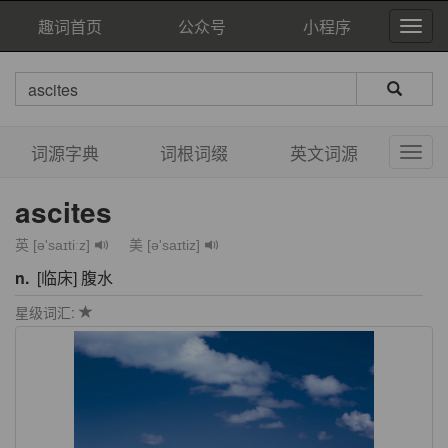
趣词首页
公众号
小程序
词源字典
词根词缀
英文词源
ascites
英 [ə'saɪtiːz]
美 [ə'saɪtiz]
n.
[临床] 腹水
星级词汇: