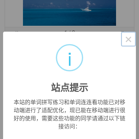
«
»
1
/ 3
×
英文词源
i
ascites (n.)
late 14c., "abdominal dropsy," from Latin
ascites
, from
Greek
askites (hydrops)
, literally "baglike dropsy," from
站点提示
askos
"bag, sac."
本站的单词拼写练习和单词连连看功能已对移
动端进行了适配优化，现已能在移动端进行很
双语例句
好的使用，需要这些功能的同学请通过以下链
接访问：
1. Its capacity to fuse Ehrlich's
ascites
cells remained at