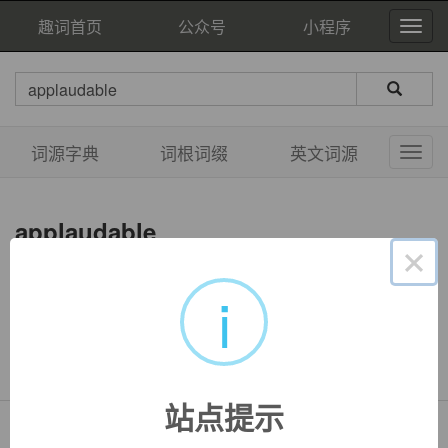
趣词首页
公众号
小程序
词源字典
词根词缀
英文词源
applaudable
×
i
双语例句
暂无相关例句
站点提示
Copyright © QuWord.com All Rights Reserved.