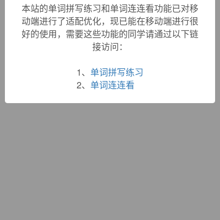
词根大全
|
联系站长
本站的单词拼写练习和单词连连看功能已对移
蜀ICP备19033398号-1
动端进行了适配优化，现已能在移动端进行很
好的使用，需要这些功能的同学请通过以下链
接访问：
1、
单词拼写练习
2、
单词连连看