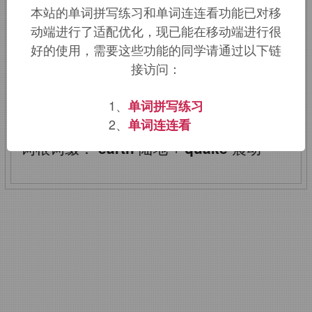
本站的单词拼写练习和单词连连看功能已对移
动端进行了适配优化，现已能在移动端进行很
该词的英语词源请访问趣词词源英文版：
好的使用，需要这些功能的同学请通过以下链
earthquake
词源，
earthquake
含义。
接访问：
earthquake
：地震
1、
单词拼写练习
2、
单词连连看
词根词缀：
earth
陆地
+
quake
震动