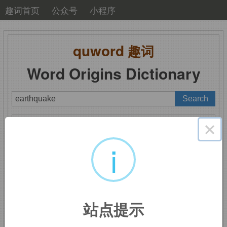
趣词首页
公众号
小程序
quword
趣词
Word Origins Dictionary
A
B
C
D
E
F
G
H
I
J
K
L
M
×
N
O
P
Q
R
S
T
U
V
W
X
Y
Z
i
earthquake
：地震
站点提示
earth,
地球。
-quake,
震动。