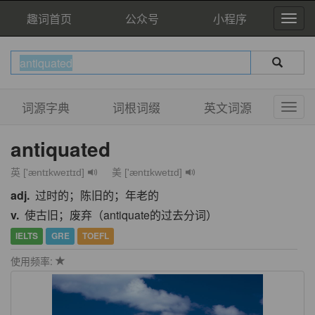
趣词首页
公众号
小程序
词源字典
词根词缀
英文词源
antiquated
英 ['æntɪkweɪtɪd]
美 ['æntɪkwetɪd]
adj.
过时的；陈旧的；年老的
v.
使古旧；废弃（antiquate的过去分词）
IELTS
GRE
TOEFL
使用频率: