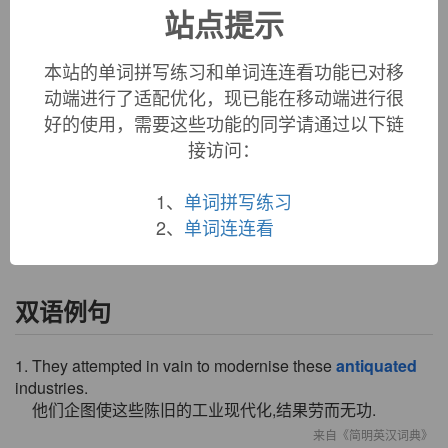
站点提示
5. => aged, venerable. => make old or obsolete.
英文词源
本站的单词拼写练习和单词连连看功能已对移
动端进行了适配优化，现已能在移动端进行很
好的使用，需要这些功能的同学请通过以下链
antiquated (adj.)
接访问：
1620s, past participle adjective from
antiquate
(1530s) "to
make old or obsolete," from Latin
antiquatus
, past participle
of
antiquare
(see
antique
(adj.)). An older adjective in the
1、
单词拼写练习
same sense was
antiquate
(early 15c.), from Latin.
2、
单词连连看
双语例句
1. They attempted in vain to modernise these
antiquated
industries.
他们企图使这些陈旧的工业现代化,结果劳而无功.
来自《简明英汉词典》