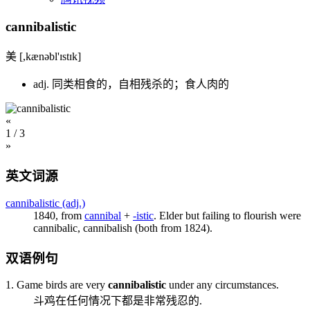
cannibalistic
美 [,kænəbl'ɪstɪk]
adj. 同类相食的，自相残杀的；食人肉的
«
1
/ 3
»
英文词源
cannibalistic (adj.)
1840, from
cannibal
+
-istic
. Elder but failing to flourish were
cannibalic
,
cannibalish
(both from 1824).
双语例句
1. Game birds are very
cannibalistic
under any circumstances.
斗鸡在任何情况下都是非常残忍的.