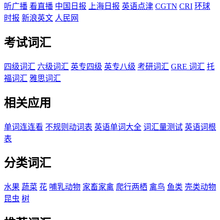
听广播
看直播
中国日报
上海日报
英语点津
CGTN
CRI
环球
时报
新浪英文
人民网
考试词汇
四级词汇
六级词汇
英专四级
英专八级
考研词汇
GRE 词汇
托
福词汇
雅思词汇
相关应用
单词连连看
不规则动词表
英语单词大全
词汇量测试
英语词根
表
分类词汇
水果
蔬菜
花
哺乳动物
家畜家禽
爬行两栖
禽鸟
鱼类
壳类动物
昆虫
树