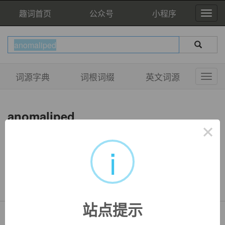
趣词首页
公众号
小程序
词源字典
词根词缀
英文词源
anomaliped
×
i
双语例句
暂无相关例句
站点提示
Copyright © QuWord.com All Rights Reserved.