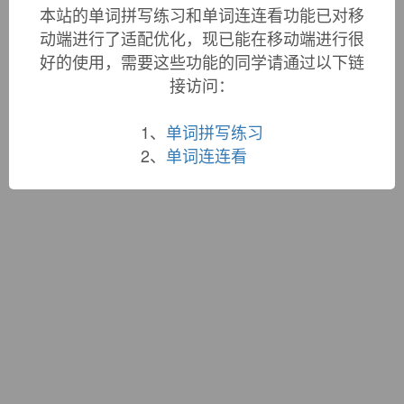
词根大全
|
联系站长
本站的单词拼写练习和单词连连看功能已对移
蜀ICP备19033398号-1
动端进行了适配优化，现已能在移动端进行很
好的使用，需要这些功能的同学请通过以下链
接访问：
1、
单词拼写练习
2、
单词连连看