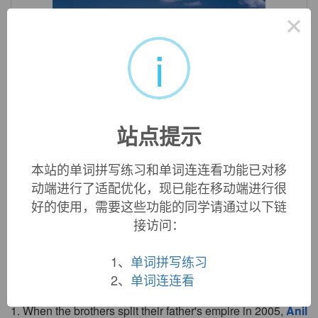
×
i
«
»
1
/ 3
英文词源
站点提示
本站的单词拼写练习和单词连连看功能已对移
anil (n.)
动端进行了适配优化，现已能在移动端进行很
West Indian shrub, 1580s, from French or Portuguese
anil
好的使用，需要这些功能的同学请通过以下链
(see
aniline
).
接访问：
1、
单词拼写练习
双语例句
2、
单词连连看
1. When the brothers split their father's empire in 2005,
Anil