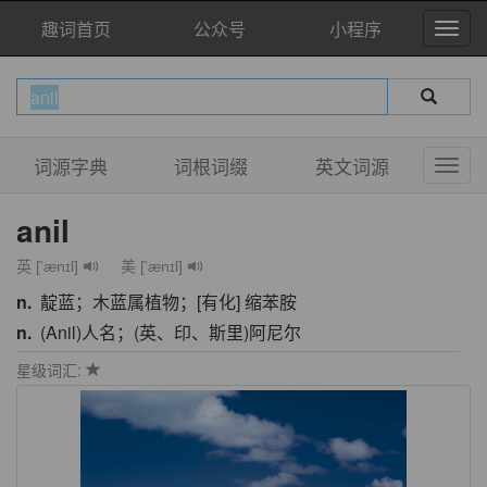
趣词首页
公众号
小程序
词源字典
词根词缀
英文词源
anil
英 ['ænɪl]
美 ['ænɪl]
n.
靛蓝；木蓝属植物；[有化] 缩苯胺
n.
(Anil)人名；(英、印、斯里)阿尼尔
星级词汇: