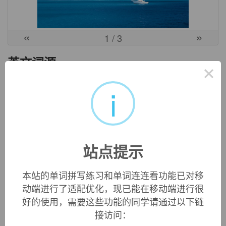
«
»
1
/ 3
英文词源
×
i
Lyons
city in France at the confluence of the Rhone and the Saône,
from Gallo-Latin
Lugudunum
, literally "fort of Lug." The
adjectival form is
Lyonnaise
.
站点提示
双语例句
本站的单词拼写练习和单词连连看功能已对移
动端进行了适配优化，现已能在移动端进行很
好的使用，需要这些功能的同学请通过以下链
1. Marseilles has proved to be a better racial melting pot
接访问：
than
Lyons
.
事实证明，与里昂相比，马赛是一个更好的种族大熔炉。