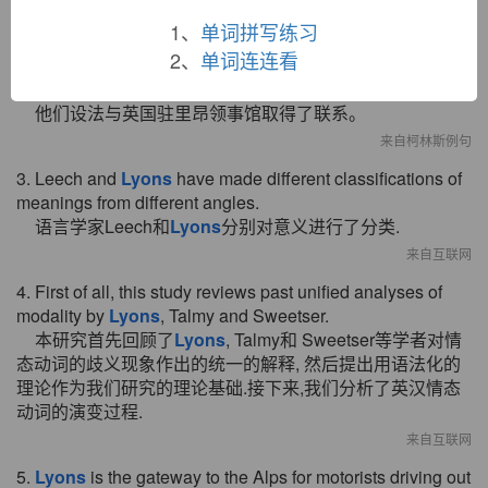
1、
单词拼写练习
来自柯林斯例句
2、
单词连连看
2. They managed to make contact with the British
consulate in
Lyons
.
他们设法与英国驻里昂领事馆取得了联系。
来自柯林斯例句
3. Leech and
Lyons
have made different classifications of
meanings from different angles.
语言学家Leech和
Lyons
分别对意义进行了分类.
来自互联网
4. First of all, this study reviews past unified analyses of
modality by
Lyons
, Talmy and Sweetser.
本研究首先回顾了
Lyons
, Talmy和 Sweetser等学者对情
态动词的歧义现象作出的统一的解释, 然后提出用语法化的
理论作为我们研究的理论基础.接下来,我们分析了英汉情态
动词的演变过程.
来自互联网
5.
Lyons
is the gateway to the Alps for motorists driving out