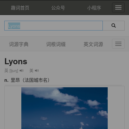
趣词首页
公众号
小程序
词源字典
词根词缀
英文词源
Lyons
英 [ljuŋ]
美
n.
里昂（法国城市名）