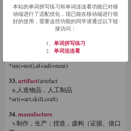
本站的单词拼写练习和单词连连看功能已对移
31.
refectory
动端进行了适配优化，现已能在移动端进行很
好的使用，需要这些功能的同学请通过以下链
n.（修道院、大学等的）食堂
接访问：
*re(=back),ory(=place where)
单词拼写练习
1、
32.
unaffected
单词连连看
2、
adj.不矫揉造作的，自然的；未爱影响的
*un(=not),af<ad(=near)
33.
artifact
/artefact
n.人造物品，人工制品
*art(=art,skill,craft)
34.
manufacture
v.制作，生产；捏造，虚构（证据、借口