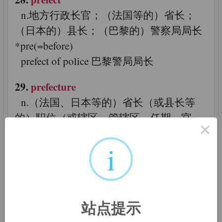
n.地方行政长官；（法国等的）省长；
（日本的）县长；（巴黎的）警察局局长
*pre(=before)
prefect of police 巴黎警局局长
29.
prefecture
n.（法国、日本等的）省长（或县长等
的）职位（或辖区、管辖区、任期、官
×
邸）；县；专区；府 *pre(=before)
i
prefectural adj.县的；长官（巴黎警察局
局长）的
30.
refection
站点提示
n.（靠食物）恢复体力；便餐，小吃
*re(=back)