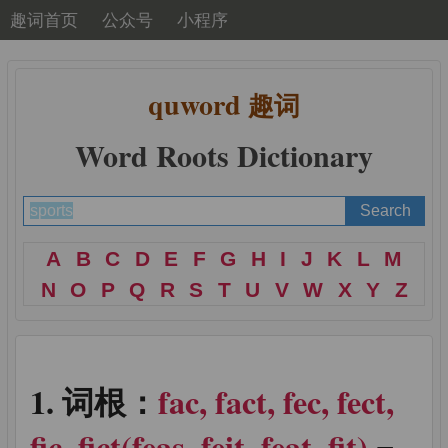
趣词首页
公众号
小程序
quword
趣词
Word Roots Dictionary
A
B
C
D
E
F
G
H
I
J
K
L
M
N
O
P
Q
R
S
T
U
V
W
X
Y
Z
词根：
fac, fact, fec, fect,
fic, fict(feas, feit, feat, fit)
=