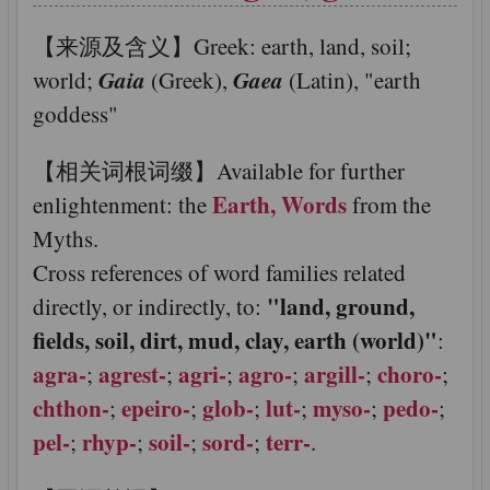
【来源及含义】Greek: earth, land, soil;
Gaia
Gaea
world;
(Greek),
(Latin), "earth
goddess"
【相关词根词缀】Available for further
Earth, Words
enlightenment: the
from the
Myths.
Cross references of word families related
"land, ground,
directly, or indirectly, to:
fields, soil, dirt, mud, clay, earth (world)"
:
agra-
agrest-
agri-
agro-
argill-
choro-
;
;
;
;
;
;
chthon-
epeiro-
glob-
lut-
myso-
pedo-
;
;
;
;
;
;
pel-
rhyp-
soil-
sord-
terr-
;
;
;
;
.