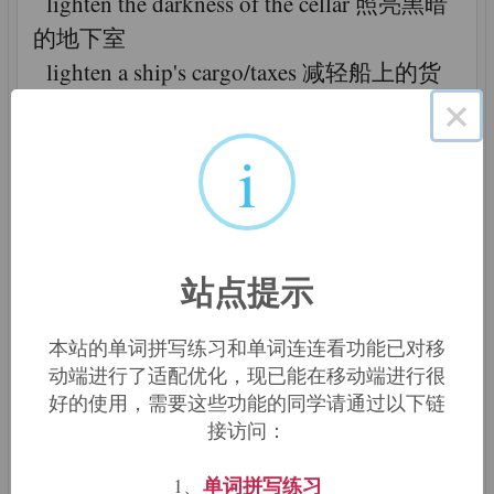
lighten the darkness of the cellar 照亮黑暗
的地下室
lighten a ship's cargo/taxes 减轻船上的货
物/降低税收
×
i
6.
lightning
n.闪电，电光
adj.闪电的；极快的；闪电似的
like lightning 闪电般地
站点提示
lightning strike /operation 闪电式的罢工/
工作
本站的单词拼写练习和单词连连看功能已对移
lightning beetle (bug)萤火虫
动端进行了适配优化，现已能在移动端进行很
lightning war 闪电战
好的使用，需要这些功能的同学请通过以下链
接访问：
7.
lighter
单词拼写练习
1、
n.打火机；点火器；点火者；驳船 v.用驳