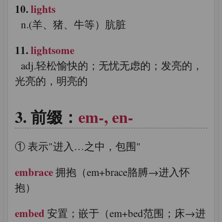
10.
lights
n.(羊、猪、牛等）肮脏
11.
lightsome
adj.轻松愉快的；无忧无虑的；发亮的，
光亮的，明亮的
前缀：
em-, en-
① 表示"进入…之中，包围"
embrace
拥抱（em+brace胳膊→进入怀
抱）
embed
安置；嵌于（em+bed范围；床→进