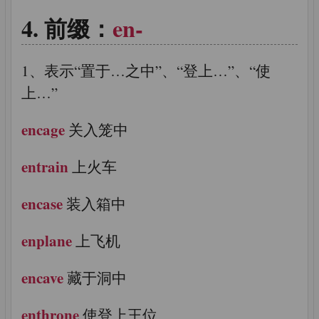
前缀：
en-
1、表示“置于…之中”、“登上…”、“使
上…”
encage
关入笼中
entrain
上火车
encase
装入箱中
enplane
上飞机
encave
藏于洞中
enthrone
使登上王位