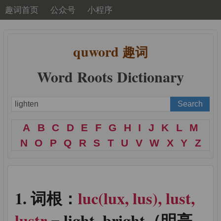
趣词首页
公众号
小程序
quword
趣词
Word Roots Dictionary
A
B
C
D
E
F
G
H
I
J
K
L
M
N
O
P
Q
R
S
T
U
V
W
X
Y
Z
词根：
luc(lux, lus), lust,
lustr
= light, bright（明亮