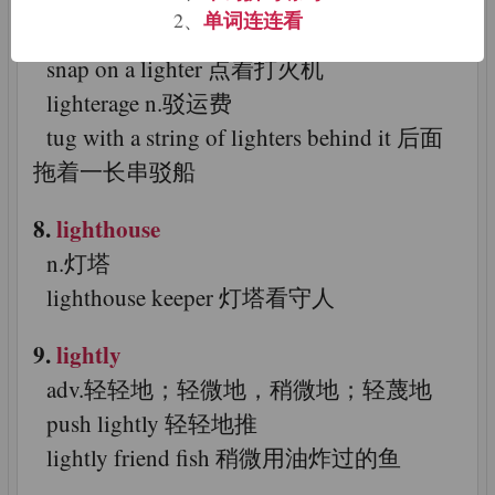
单词连连看
2、
船运送（货物）
snap on a lighter 点着打火机
lighterage n.驳运费
tug with a string of lighters behind it 后面
拖着一长串驳船
8.
lighthouse
n.灯塔
lighthouse keeper 灯塔看守人
9.
lightly
adv.轻轻地；轻微地，稍微地；轻蔑地
push lightly 轻轻地推
lightly friend fish 稍微用油炸过的鱼