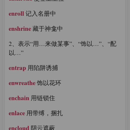
enroll
记入名册中
enshrine
藏于神龛中
2、表示“用…来做某事”、“饰以…”、“配
以…”
entrap
用陷阱诱捕
enwreathe
饰以花环
enchain
用链锁住
enlace
用带缚，捆扎
encloud
阴云遮蔽