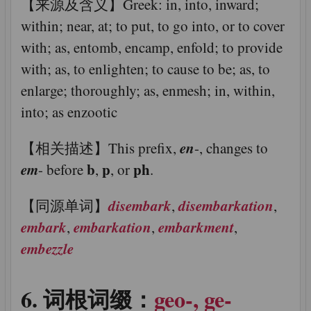
【来源及含义】Greek: in, into, inward;
within; near, at; to put, to go into, or to cover
with; as, entomb, encamp, enfold; to provide
with; as, to enlighten; to cause to be; as, to
enlarge; thoroughly; as, enmesh; in, within,
into; as enzootic
en
【相关描述】This prefix,
-, changes to
em
b
p
ph
- before
,
, or
.
disembark
disembarkation
【同源单词】
,
,
embark
embarkation
embarkment
,
,
,
embezzle
词根词缀：
geo-, ge-