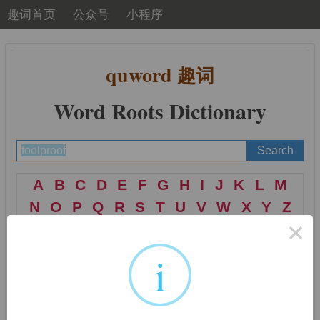
趣词首页
公众号
小程序
quword
趣词
Word Roots Dictionary
A
B
C
D
E
F
G
H
I
J
K
L
M
N
O
P
Q
R
S
T
U
V
W
X
Y
Z
×
i
词根词缀：
foll-, folli-