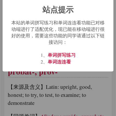
【来源及含义】Latin: bag; bellows;
站点提示
windbag; moneybag
本站的单词拼写练习和单词连连看功能已对移
folleatus
follically
【同源单词】
,
动端进行了适配优化，现已能在移动端进行很
challenged
follicle
follicle mite
folliclis
,
,
,
,
好的使用，需要这些功能的同学请通过以下链
follicular
接访问：
单词拼写练习
1、
词根词缀：
prob-, proba-,
单词连连看
2、
probat-, prov-
【来源及含义】Latin: upright, good,
honest; to try, to test, to examine; to
demonstrate