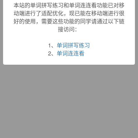
词根大全
|
联系站长
本站的单词拼写练习和单词连连看功能已对移
蜀ICP备19033398号-1
动端进行了适配优化，现已能在移动端进行很
好的使用，需要这些功能的同学请通过以下链
接访问：
1、
单词拼写练习
2、
单词连连看