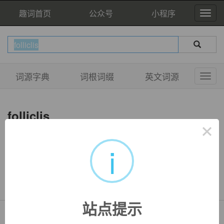
趣词首页
公众号
小程序
词源字典
词根词缀
英文词源
folliclis
×
i
双语例句
暂无相关例句
站点提示
Copyright © QuWord.com All Rights Reserved.