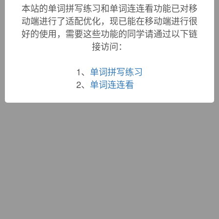
词根大全
|
联系站长
本站的单词拼写练习和单词连连看功能已对移
蜀ICP备19033398号-1
动端进行了适配优化，现已能在移动端进行很
好的使用，需要这些功能的同学请通过以下链
接访问：
1、
单词拼写练习
2、
单词连连看