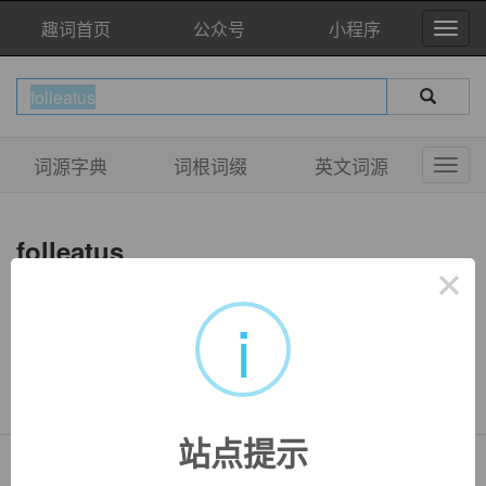
趣词首页
公众号
小程序
词源字典
词根词缀
英文词源
folleatus
×
i
双语例句
暂无相关例句
站点提示
Copyright © QuWord.com All Rights Reserved.