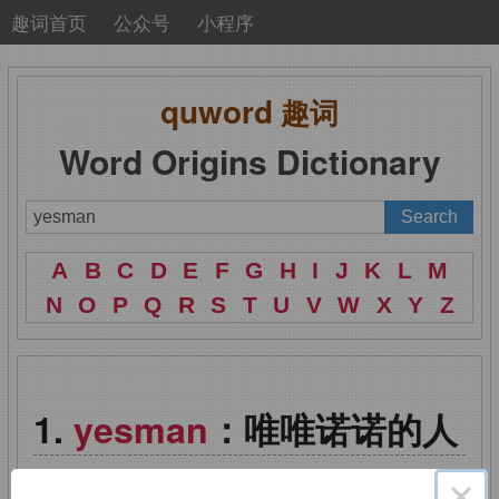
趣词首页
公众号
小程序
quword
趣词
Word Origins Dictionary
A
B
C
D
E
F
G
H
I
J
K
L
M
N
O
P
Q
R
S
T
U
V
W
X
Y
Z
yesman
：唯唯诺诺的人
×
像
hot dog
（热狗）一样，据信这也是美