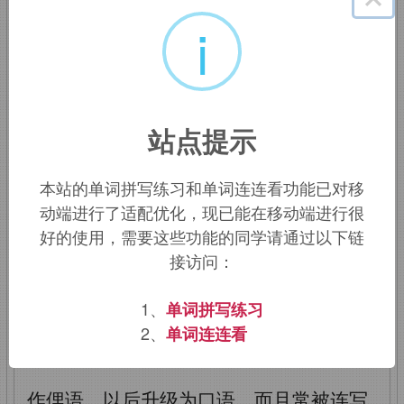
国著名漫画家多甘（
T.D.Dorgan,
1877
-
i
1929）创造的一个词。
yesman
首次见
于他1913年画的一幅名为
"
Give the
First Edition the Once Over
"
的漫画。
站点提示
上面画着一位报纸编辑和他的几位助
手在查看刚印好的报纸，每位助手对该版
本站的单词拼写练习和单词连连看功能已对移
报纸都被标以
yes-man
这一称号。嗣
动端进行了适配优化，现已能在移动端进行很
好的使用，需要这些功能的同学请通过以下链
后，
yes-man
被用以指好莱坞的助理导
接访问：
演，因为他们在上司面前不敢说一
个“不”字。1929
年出片了一本书，书名就
1、
单词拼写练习
叫
Yes-Man's Land
。开初，
yes-man
2、
单词连连看
仅用
作俚语，以后升级为口语，而且常被连写