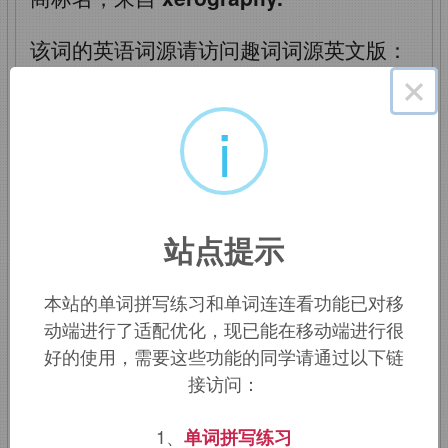
该词的英语词源请访问趣词词源英文版：
Xerox
词源，
Xerox
含义。
×
i
xerox
：静电复印机；复
印件；复印
站点提示
这是专有名词转化为普通名词的又一例。
美国物理学家卡尔森（
Chester F.
本站的单词拼写练习和单词连连看功能已对移
Carlson,
1906
-
1968）于1938年发明了
动端进行了适配优化，现已能在移动端进行很
静电复印术，1940年取得了专利。此后四
好的使用，需要这些功能的同学请通过以下链
年中他一直试图说服别人购买并继续发展
接访问：
他的发明，但未能成功，先后被20多家公
1、
单词拼写练习
司拒绝。