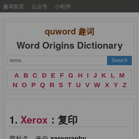
趣词首页
公众号
小程序
quword
趣词
Word Origins Dictionary
A
B
C
D
E
F
G
H
I
J
K
L
M
N
O
P
Q
R
S
T
U
V
W
X
Y
Z
Xerox
：复印
商标名，来自
xerography.