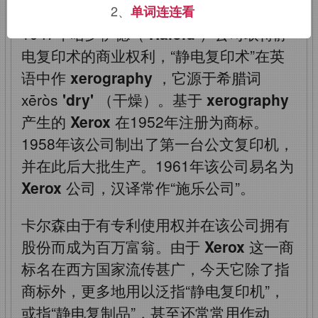
2、
单词连连看
1947年哈罗伊德（
Haloid
）公司取得静
电复印术的商业权利，“静电复印术”在英
语中作
xerography
，它源于希腊词
xēròs
'dry'
（干燥）。基于
xerography
产生的
Xerox
在1952年注册为商标。
1958年该公司制出了第一台公文复印机，
并在此后大批生产。1961年该公司易名为
Xerox
公司，汉译常作“施乐公司”。
卡尔森由于有专利使用权并在该公司拥有
股份而成为百万富翁。由于
Xerox
这一商
标名在西方国家流传甚广，今天它除了指
商标外，更多地用以泛指“静电复印机”，
或指“静电复制品”，甚至还常常用作动