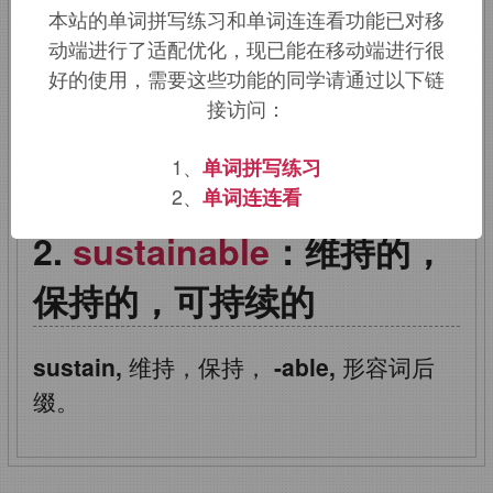
本站的单词拼写练习和单词连连看功能已对移
词根词缀：
sus-
下
+
-tain-
握
,
持有
+
-
动端进行了适配优化，现已能在移动端进行很
able
好的使用，需要这些功能的同学请通过以下链
接访问：
该词的英语词源请访问趣词词源英文版：
1、
单词拼写练习
sustainable
词源，
sustainable
含义。
2、
单词连连看
sustainable
：维持的，
保持的，可持续的
sustain,
维持，保持，
-able,
形容词后
缀。