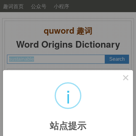
趣词首页
公众号
小程序
quword
趣词
Word Origins Dictionary
A
B
C
D
E
F
G
H
I
J
K
L
M
×
N
O
P
Q
R
S
T
U
V
W
X
Y
Z
i
sustainable
：能保持
站点提示
的，能维持的；可持续的