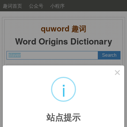
趣词首页
公众号
小程序
quword
趣词
Word Origins Dictionary
A
B
C
D
E
F
G
H
I
J
K
L
M
×
N
O
P
Q
R
S
T
U
V
W
X
Y
Z
i
slaver
：奴隶贩子
站点提示
slave,
贩卖奴隶，
-er,
人。