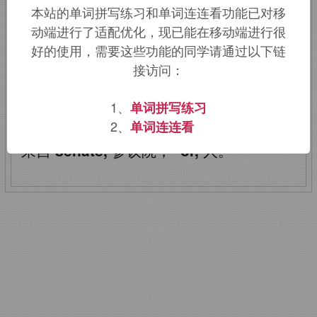
本站的单词拼写练习和单词连连看功能已对移
动端进行了适配优化，现已能在移动端进行很
该词的英语词源请访问趣词词源英文版：
好的使用，需要这些功能的同学请通过以下链
senator
词源，
senator
含义。
接访问：
senator
：参议员
1、
单词拼写练习
2、
单词连连看
来自
senate,
参议院，
-or,
人。