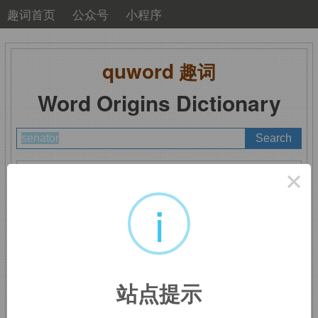
趣词首页
公众号
小程序
quword
趣词
Word Origins Dictionary
A
B
C
D
E
F
G
H
I
J
K
L
M
×
N
O
P
Q
R
S
T
U
V
W
X
Y
Z
i
senator
：参议员
站点提示
词根词缀：
-sen-
老
+
-ator
名词词尾