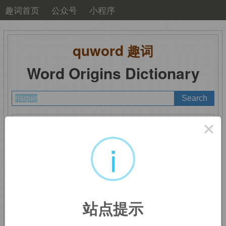
趣词首页
公众号
小程序
quword
趣词
Word Origins Dictionary
A
B
C
D
E
F
G
H
I
J
K
L
M
×
N
O
P
Q
R
S
T
U
V
W
X
Y
Z
i
risque
：言语猥琐的
站点提示
来自法语
risque,
危险的，风险的，词源