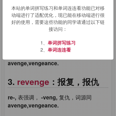
本站的单词拼写练习和单词连连看功能已对移
该词的英语词源请访问趣词词源英文版：
动端进行了适配优化，现已能在移动端进行很
revenge
词源，
revenge
含义。
好的使用，需要这些功能的同学请通过以下链
接访问：
revenge
：报复，报仇
1、
单词拼写练习
2、
单词连连看
re-,
表强调，
-veng,
复仇，词源同
avenge,vengeance.
revenge
：报复，报仇
re-,
表强调，
-veng,
复仇，词源同
avenge,vengeance.