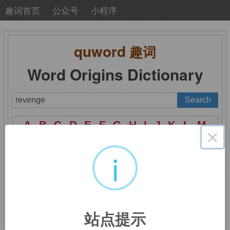
趣词首页
公众号
小程序
quword
趣词
Word Origins Dictionary
A
B
C
D
E
F
G
H
I
J
K
L
M
×
N
O
P
Q
R
S
T
U
V
W
X
Y
Z
i
revenge
：报复，报仇
站点提示
词根词缀：
re-
回
+
-venge-
报复