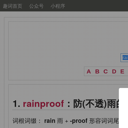
趣词首页
公众号
小程序
A
B
C
D
E
rainproof
：防(不透)雨的
词根词缀：
rain
雨
+
-proof
形容词词尾
,