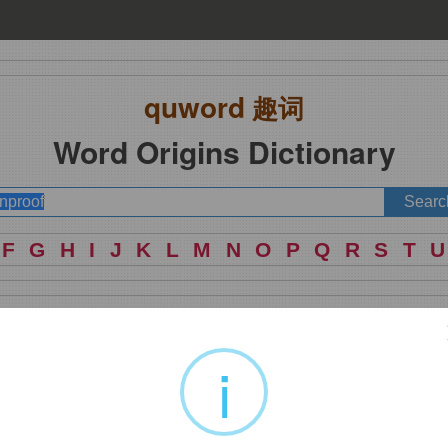
quword
趣词
Word Origins Dictionary
F
G
H
I
J
K
L
M
N
O
P
Q
R
S
T
U
i
防…的