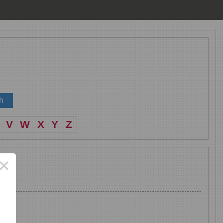
V
W
X
Y
Z
×