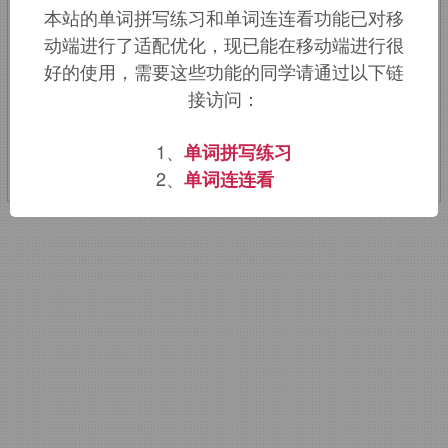
本站的单词拼写练习和单词连连看功能已对移
疑问代词词干，词源同
quality,quantity.
动端进行了适配优化，现已能在移动端进行很
用于数学名词商。
好的使用，需要这些功能的同学请通过以下链
接访问：
该词的英语词源请访问趣词词源英文版：
quotient
词源，
quotient
含义。
1、
单词拼写练习
2、
单词连连看