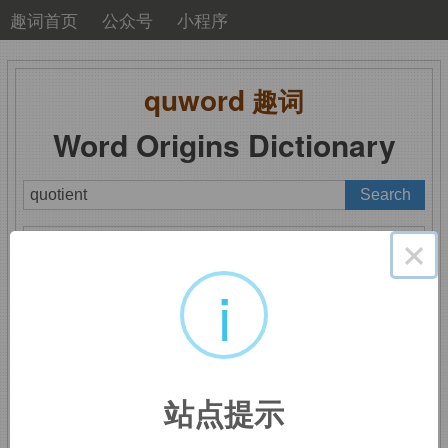
趣词首页
公众号
小程序
quword
趣词
Word Origins Dictionary
A
B
C
D
E
F
G
H
I
J
K
L
M
×
N
O
P
Q
R
S
T
U
V
W
X
Y
Z
i
quotient
：商
站点提示
来自拉丁语
quot,
多少，来自
PIE
*
kwo,