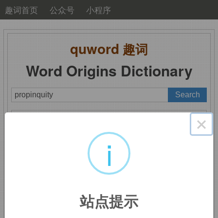
趣词首页
公众号
小程序
quword
趣词
Word Origins Dictionary
A
B
C
D
E
F
G
H
I
J
K
L
M
×
N
O
P
Q
R
S
T
U
V
W
X
Y
Z
i
propinquity
：临近，接
站点提示
近