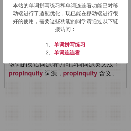
本站的单词拼写练习和单词连连看功能已对移
来自拉丁语
propinquus,
临近的，接近
动端进行了适配优化，现已能在移动端进行很
的，来自
prope,
临近的，来自
pro
的扩
好的使用，需要这些功能的同学请通过以下链
接访问：
大形式，词源同
proximity,approximate.-inquus,
表方位
1、
单词拼写练习
后缀，来自
hinc,
这里，词源同
here.
2、
单词连连看
该词的英语词源请访问趣词词源英文版：
propinquity
词源，
propinquity
含义。