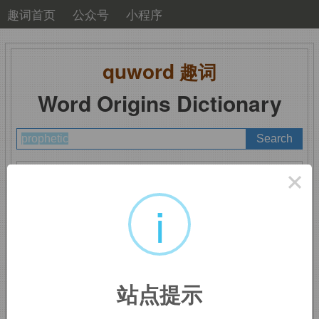
趣词首页
公众号
小程序
quword
趣词
Word Origins Dictionary
A
B
C
D
E
F
G
H
I
J
K
L
M
×
N
O
P
Q
R
S
T
U
V
W
X
Y
Z
i
prophetic
：预言的
站点提示
来自
prophet,
预言家。